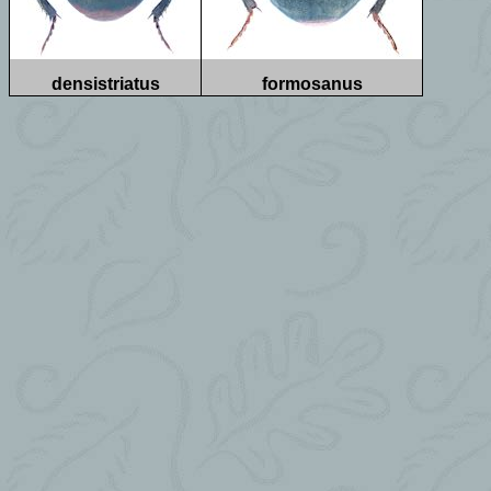
densistriatus
formosanus