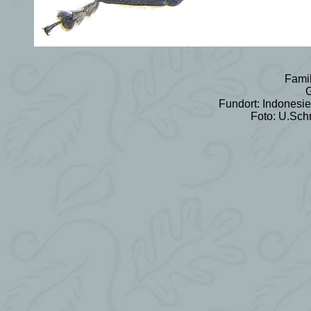
Famil
G
Fundort: Indonesi
Foto: U.Schm